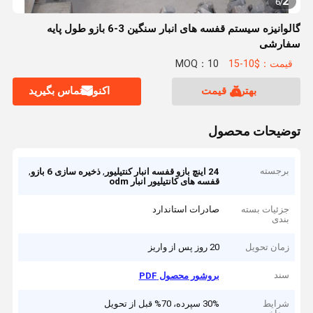
2
6
/
گالوانیزه سیستم قفسه های انبار سنگین 3-6 بازو طول پایه
سفارشی
قیمت：$10-15
MOQ：10
بهترین قیمت
اکنون تماس بگیرید
توضیحات محصول
برجسته
,
,
24 اینچ بازو قفسه انبار کنتیلیور
ذخیره سازی 6 بازو
قفسه های کانتیلیور انبار odm
جزئیات بسته
صادرات استاندارد
بندی
زمان تحویل
20 روز پس از واریز
سند
بروشور محصول PDF
شرایط
30% سپرده، 70% قبل از تحویل