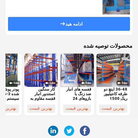
ادامه هید
محصولات توصیه شده
36-48 اینچ دو
قفسه های انبار
کار سنگین
پودر پوشاند
طرفه کانتیلیور
ضد زنگ با
استندور انبار
شده 3-6
ریک 1500
بازوهای 24
قفسه مقاوم به
سیستم ذخیر
کیلوگرم بار برای
اینچی
زنگ 8-20 فوت
سازی کانتیلی
انبار سنگین
ارتفاع
بهترین قیمت
بهترین قیمت
بهترین قیمت
بهترین ق