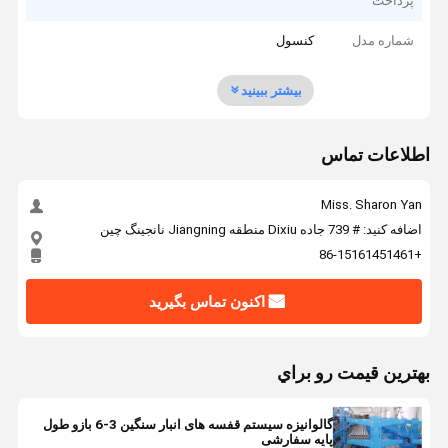
پرداخت
شماره مدل
کنسول
بیشتر ببینید
اطلاعات تماس
Miss. Sharon Yan
اضافه کنید: # 739 جاده Dixiu منطقه Jiangning نانجینگ چین
+86-15161451461
اکنون تماس بگیرید
بهترين قيمت رو براي
گالوانیزه سیستم قفسه های انبار سنگین 3-6 بازو طول
پایه سفارشی