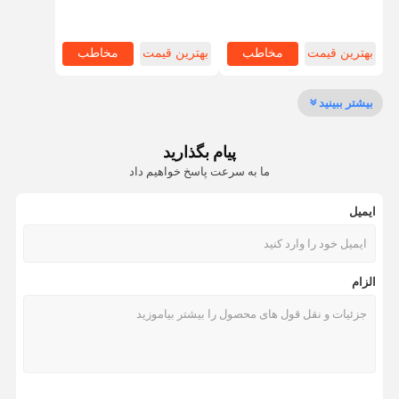
دستکاری ورق یا بقایای ورق
رول را برای پروفایل ورق
تماس با ما
بهترین قیمت
مخاطب
بهترین قیمت
مخاطب
قفسه های متوسط
بیشتر ببینید
قفسه های انبار کنتیلیور
پیام بگذارید
ما به سرعت پاسخ خواهیم داد
قفسه های پالت های سنگین
قفسه های پالت با راهرو بسیار باریک
ایمیل
قفسه های دو نفره
الزام
سیستم قفسه های متحرک
رانندگی در قفسه پالت
قفسه های پالت شاتل رادیویی
قفسه های پالت گرانشی