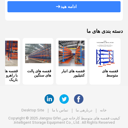
ادامه هید
قفسه بندی پالت فشاری به عقب
سیستم قفسه بندی میزانسن
دسته بندی های ما
استایل های ASRS
قفسه بندی قالب
ظرف مشبک سیمی
قفسه های
قفسه های انبار
قفسه های پالت
قفسه های پ
داربست ها
متوسط
کنتیلیور
های سنگین
با راهرو بسی
باریک
پالت های قابل انبار
قفسه های ذخیره ی لاستیک
میز کار گاراژ صنعتی
خانه
دربارهی ما
تماس با ما
Desktop Site
کیفیت
قفسه های متوسط
کارخانه چین.Copyright © 2025 Jiangsu Qifei
حصار ایمنی فولادی
Intelligent Storage Equipment Co., Ltd.. All Rights Reserved.