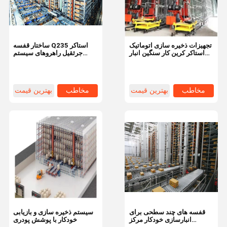
تجهیزات ذخیره سازی اتوماتیک
ساختار قفسه Q235 استاکر
استاکر کرین کار سنگین انبار
جرثقیل راهروهای سیستم
قفسه انبار سیستم Asrs
خودکار ASRS برای انبار
مخاطب
بهترین قیمت
مخاطب
بهترین قیمت
دربارهی ما
ویدیو
محصولات
خانه
قفسه های چند سطحی برای
سیستم ذخیره سازی و بازیابی
انبارسازی خودکار مرکز
خودکار با پوشش پودری