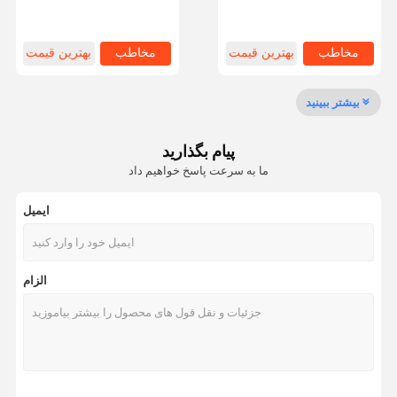
لجستیک انبار Asrs
تماس با ما
مخاطب
بهترین قیمت
مخاطب
بهترین قیمت
قفسه های متوسط
بیشتر ببینید
قفسه های انبار کنتیلیور
پیام بگذارید
ما به سرعت پاسخ خواهیم داد
قفسه های پالت های سنگین
قفسه های پالت با راهرو بسیار باریک
ایمیل
قفسه های دو نفره
الزام
سیستم قفسه های متحرک
رانندگی در قفسه پالت
قفسه های پالت شاتل رادیویی
قفسه های پالت گرانشی