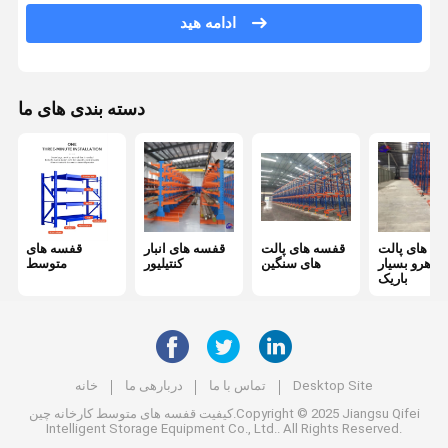
ادامه هید
قفسه بندی پالت فشاری به عقب
سیستم قفسه بندی میزانسن
دسته بندی های ما
استایل های ASRS
قفسه بندی قالب
ظرف مشبک سیمی
ه های پالت
قفسه های پالت
قفسه های انبار
قفسه های
داربست ها
ا راهرو بسیار
های سنگین
کنتیلیور
متوسط
باریک
پالت های قابل انبار
قفسه های ذخیره ی لاستیک
میز کار گاراژ صنعتی
Desktop Site
تماس با ما
دربارهی ما
خانه
کیفیت
قفسه های متوسط
کارخانه چین.Copyright © 2025 Jiangsu Qifei
حصار ایمنی فولادی
Intelligent Storage Equipment Co., Ltd.. All Rights Reserved.