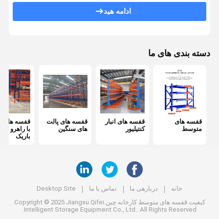
ادامه هید
قفسه بندی پالت فشاری به عقب
سیستم قفسه بندی میزانسن
دسته بندی های ما
استایل های ASRS
قفسه بندی قالب
ظرف مشبک سیمی
قفسه های
قفسه های انبار
قفسه های پالت
قفسه های پ
داربست ها
متوسط
کنتیلیور
های سنگین
با راهرو بسی
باریک
پالت های قابل انبار
قفسه های ذخیره ی لاستیک
میز کار گاراژ صنعتی
خانه
دربارهی ما
تماس با ما
Desktop Site
کیفیت
قفسه های متوسط
کارخانه چین.Copyright © 2025 Jiangsu Qifei
حصار ایمنی فولادی
Intelligent Storage Equipment Co., Ltd.. All Rights Reserved.