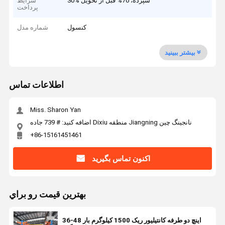
30% سپرده، 70% قبل از تحویل
شرایط
پرداخت
کنسول
شماره مدل
بیشتر ببینید
اطلاعات تماس
Miss. Sharon Yan
اضافه کنید: # 739 جاده Dixiu منطقه Jiangning نانجینگ چین
+86-15161451461
اکنون تماس بگیرید
بهترين قيمت رو براي
36-48 اینچ دو طرفه کانتیلیور ریک 1500 کیلوگرم بار