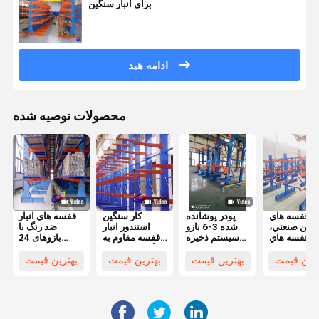
برای انبار سنگین
ادامه هید
محصولات توصیه شده
قفسه هاي
پودر پوشانده
کار سنگین
قفسه های انبار
گين صنعتي،
شده 3-6 بازو
استندور انبار
ضد زنگ با
قفسه هاي
سیستم ذخیره
قفسه مقاوم به
بازوهای 24
زن لوله هاي
سازی کانتیلیور
زنگ 8-20 فوت
اینچی
دو طرفه
ارتفاع
ترین قیمت
بهترین قیمت
بهترین قیمت
بهترین قیمت