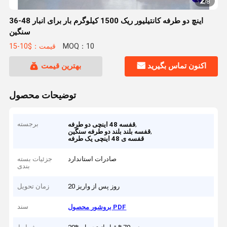
2
/
8
36-48 اینچ دو طرفه کانتیلیور ریک 1500 کیلوگرم بار برای انبار
سنگین
MOQ：10
قیمت：$10-15
اکنون تماس بگیرید
بهترین قیمت
توضیحات محصول
,
برجسته
قفسه 48 اینچی دو طرفه
,
قفسه بلند بلند دو طرفه سنگین
قفسه ی 48 اینچی یک طرفه
صادرات استاندارد
جزئیات بسته
بندی
20 روز پس از واریز
زمان تحویل
سند
بروشور محصول PDF