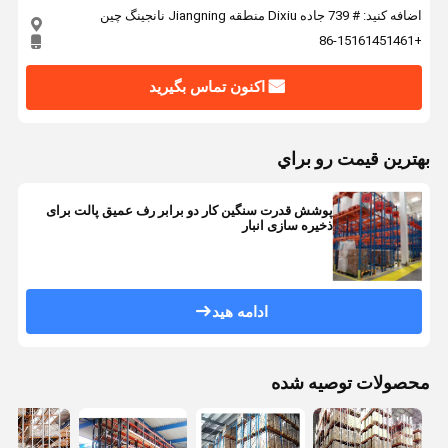
اضافه کنید: # 739 جاده Dixiu منطقه Jiangning نانجینگ چین
+86-15161451461
اکنون تماس بگیرید
بهترين قيمت رو براي
پوشش قدرت سنگین کار دو برابر رف عمیق پالت برای
ذخیره سازی انبار
ادامه هید
محصولات توصیه شده