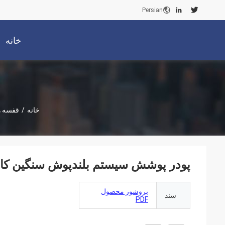
Persian
خانه
خانه
/
قفسه ه
پودر پوشش سیستم بلندپوش سنگین کار 
بروشور محصول
سند
PDF