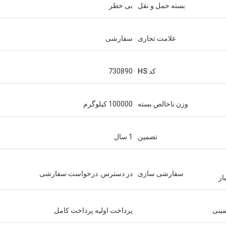
بسته حمل و نقل
بی خطر
علامت تجاری
سفارشی
کد HS
730890
وزن ناخالص بسته
100000 کیلوگرم
تضمین
1 سال
سفارشی سازی
در دسترس. درخواست سفارشی
ار
مینی
پرداخت اولیه پرداخت کامل