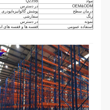
مواد
Q235B
OEM&ODM
در دسترس
درمان سطح
پوشش گالوانیزه/پودری
رنگ
سفارشی
نمونه
در دسترس
استفاده عمومی
قفسه ها و قفسه های انبا