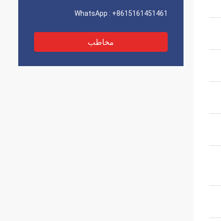
WhatsApp :
+8615161451461
مخاطب