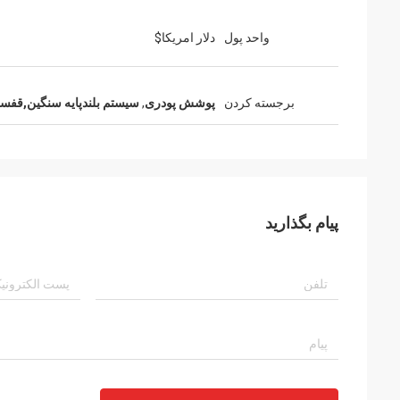
واحد پول
دلار امریکا$
برجسته کردن
پوشش پودری
,
سیستم بلندپایه سنگین,قفسه
پیام بگذارید