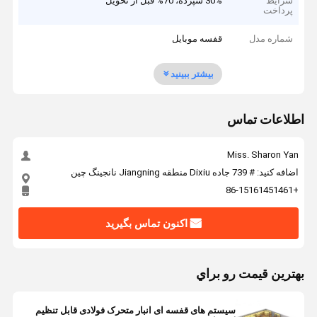
شرایط
30% سپرده، 70% قبل از تحویل
پرداخت
شماره مدل
قفسه موبایل
بیشتر ببینید
اطلاعات تماس
Miss. Sharon Yan
اضافه کنید: # 739 جاده Dixiu منطقه Jiangning نانجینگ چین
+86-15161451461
اکنون تماس بگیرید
بهترين قيمت رو براي
سیستم های قفسه ای انبار متحرک فولادی قابل تنظیم