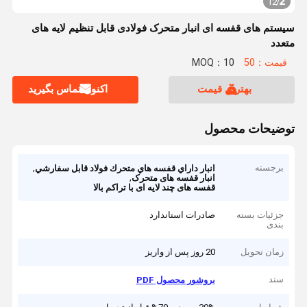
2
12
/
سیستم های قفسه ای انبار متحرک فولادی قابل تنظیم لایه های
متعدد
قیمت：50
MOQ：10
بهترین قیمت
اکنون تماس بگیرید
توضیحات محصول
برجسته
,
انبار داراي قفسه هاي متحرك فولاد قابل سفارشي
,
انبار قفسه های متحرک
قفسه های چند لایه ای با تراکم بالا
جزئیات بسته
صادرات استاندارد
بندی
زمان تحویل
20 روز پس از واریز
سند
بروشور محصول PDF