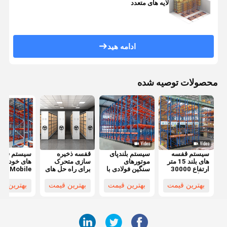
لایه های متعدد
ادامه هید
محصولات توصیه شده
سیستم قفسه
سیستم بلندپای
قفسه ذخیره
سیستم قفس
های بلند 15 متر
موتورهای
سازی متحرک
ارتفاع 30000
سنگین فولادی با
برای راه حل های
Mobile
کیلوگرم / لایه
طول تراک تا 90
سفارشی قاب
cking
پوشش پودری
متر
موبایل
راه حل های
بهترین قیمت
بهترین قیمت
بهترین قیمت
بهترین ق
ذخیره سازی
ثابت