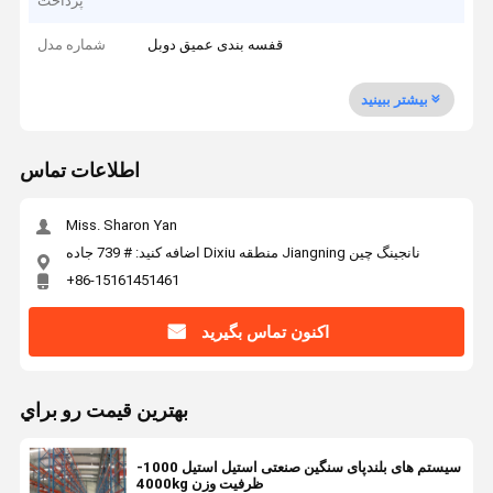
پرداخت
قفسه بندی عمیق دوبل
شماره مدل
بیشتر ببینید
اطلاعات تماس
Miss. Sharon Yan
اضافه کنید: # 739 جاده Dixiu منطقه Jiangning نانجینگ چین
+86-15161451461
اکنون تماس بگیرید
بهترين قيمت رو براي
سیستم های بلندپای سنگین صنعتی استیل استیل 1000-
4000kg ظرفیت وزن