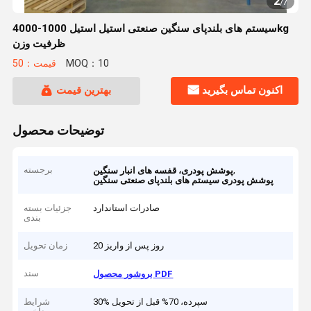
2
/
7
سیستم های بلندپای سنگین صنعتی استیل استیل 1000-4000kg
ظرفیت وزن
MOQ：10
قیمت：50
اکنون تماس بگیرید
بهترین قیمت
توضیحات محصول
,
برجسته
پوشش پودری، قفسه های انبار سنگین
پوشش پودری سیستم های بلندپای صنعتی سنگین
صادرات استاندارد
جزئیات بسته
بندی
20 روز پس از واریز
زمان تحویل
سند
بروشور محصول PDF
30% سپرده، 70% قبل از تحویل
شرایط