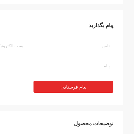
پیام بگذارید
پیام فرستادن
توضیحات محصول