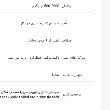
یاتاقان
500-2000 کیلوگرم
استفاده
سیستم ذخیره سازی خودکار
عملیات
لیفتراک + موتور شاتل
ویژگی های ایمنی
دکمه توقف اضطراری، پرده نور ایمنی
تجهیزات جانبی
شامل
سیستم شاتل رادیویی سرد,قفسه ی شاتل 
برجسته کردن
e rack
,
cold rolled radio shuttle rack