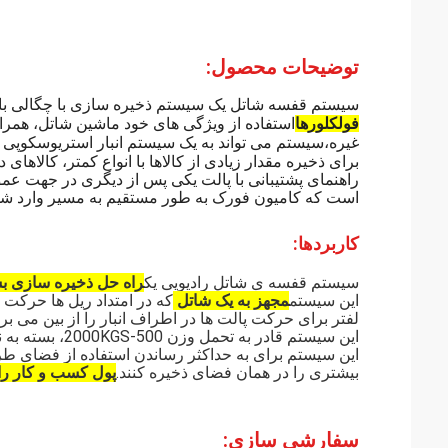
توضیحات محصول:
سیستم قفسه شاتل یک سیستم ذخیره سازی با چگالی بالا
فولکلورها
استفاده از ویژگی های خود ماشين شاتل، همراه ب
غیره،سیستم می تواند به یک سیستم انبار استریوسکوپی ش
برای ذخیره مقدار زیادی از کالاها با انواع کمتر، کالا
راهنمای پشتیبانی با پالت یکی پس از دیگری در جهت 
است که کامیون فورک به طور مستقیم به مسیر وارد شود تا
کاربردها:
سیستم قفسه ی شاتل رادیویی یک
راه حل ذخیره سازی بس
اين سيستم
مجهز به یک شاتل
که در امتداد ریل ها حرکت م
لفتر برای حرکت پالت ها در اطراف انبار را از بین می برد
این سیستم قادر به تحمل وزن 500-2000KGS، بسته به نیازهای خاص کسب و کار است.
این سیستم برای به حداکثر رساندن استفاده از فضای ط
بیشتری را در همان فضای ذخیره کنند.
پول کسب و کار را
سفارشی سازی: