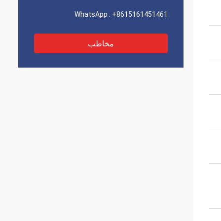
WhatsApp :
+8615161451461
مخاطب