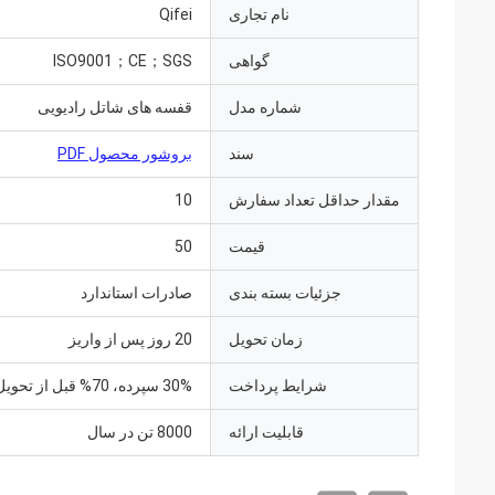
نام تجاری
Qifei
گواهی
ISO9001；CE；SGS
شماره مدل
قفسه های شاتل رادیویی
سند
بروشور محصول PDF
مقدار حداقل تعداد سفارش
10
قیمت
50
جزئیات بسته بندی
صادرات استاندارد
زمان تحویل
20 روز پس از واریز
شرایط پرداخت
30% سپرده، 70% قبل از تحویل
قابلیت ارائه
8000 تن در سال