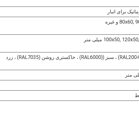
تیک برای انبار
80 و غیره
100x50, 1 میلی متر
آبی ((RAL5017) ، نارنجی ((RAL2004) ، سبز ((RAL6000) ، خاکستری روشن (RAL7035) ، زرد
ط