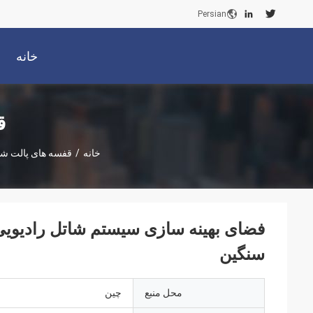
Persian
خانه
ق
خانه
/
قفسه های پالت شا
فضای بهینه سازی سیستم شاتل رادیویی 
سنگین
محل منبع
چین