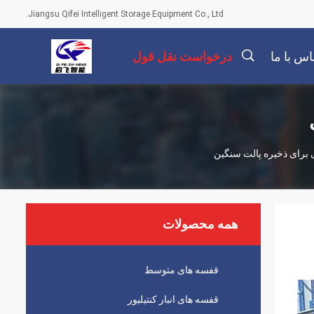
Jiangsu Qifei Intelligent Storage Equipment Co., Ltd.
اس با ما
درخواست نقل قول
描
 برای ذخیره پالت سنگین
述
همه محصولات
قفسه های متوسط
قفسه های انبار کنتیلیور