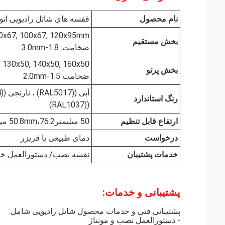
نام محصول
قفسه های شاتل رادیویی اتوما
x60, 90x67, 100x67, 120x95mm
بخش مستقيم
ضخامت: 1.8-3.0mm
20x50, 130x50, 140x50, 160x50
بخش پرتو
ضخامت 1.5-2.0mm
رنگ استاندارد
((RAL1037)
ارتفاع قابل تنظیم
50 میلیمتر50.8mm،76.2 میلی متر
درخواست
دمای طبیعی یا فریزر
خدمات پشتیبان
نقشه نصب/ دستورالعمل خ
پشتیبانی و خدمات:
پشتیبانی فنی و خدمات محصول شاتل رادیویی شامل:
- دستورالعمل نصب و مونتاژ