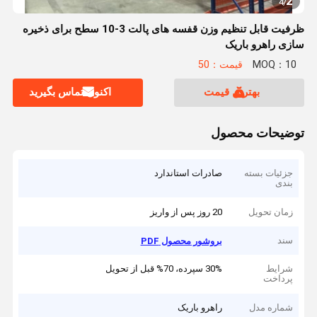
2
4
/
ظرفیت قابل تنظیم وزن قفسه های پالت 3-10 سطح برای ذخیره
سازی راهرو باریک
MOQ：10
قیمت：50
بهترین قیمت
اکنون تماس بگیرید
توضیحات محصول
جزئیات بسته
صادرات استاندارد
بندی
زمان تحویل
20 روز پس از واریز
سند
بروشور محصول PDF
شرایط
30% سپرده، 70% قبل از تحویل
پرداخت
شماره مدل
راهرو باریک